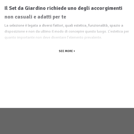
Il Set da
Giardino
richiede uno degli accorgimenti
non casuali e adatti per te
La selezione è legata a diversi fattori, quali estetica, funzionalità, spazio a
disposizione e non da ultimo il modo di concepire questo luogo. L’estetica per
quanto importante non deve diventare l’elemento prevalente.
SEE MORE +
Se si possiede una piccola area verde è preferibile ottimizzare l’outdoor con
sedie
confortevoli e un
tavolino
, scegliendo uno stile in linea con i nostri
gusti.