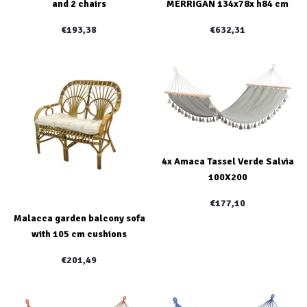
and 2 chairs
MERRIGAN 134x78x h84 cm
€193,38
€632,31
4x Amaca Tassel Verde Salvia
100X200
€177,10
Malacca garden balcony sofa
with 105 cm cushions
€201,49