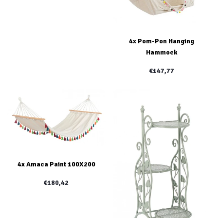
4x Pom-Pon Hanging
Hammock
€147,77
4x Amaca Paint 100X200
€180,42